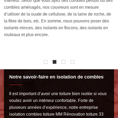
es
collectivités, des associations, des écoles et plus encore.
c
Ce qui démarque notre établissement, c’est notre savoir-
pr
e
faire, notre expertise et notre professionnalisme. L’artisan
s
isolation combles toiture MM Rénovation toiture 33 est un
v
professionnel qui se met à l’écoute des clients et qui fournit
is
des prestations de qualité. Nos conseils sont gratuits si
s’
vous avez besoin d’un accompagnement personnalisé de
pr
la part de notre équipe.
Notre savoir-faire en isolation de combles
Il est important d’avoir une toiture bien isolée si vous
voulez avoir un intérieur confortable. Forte de
plusieurs années d’expérience, notre entreprise
isolation combles toiture MM Rénovation toiture 33