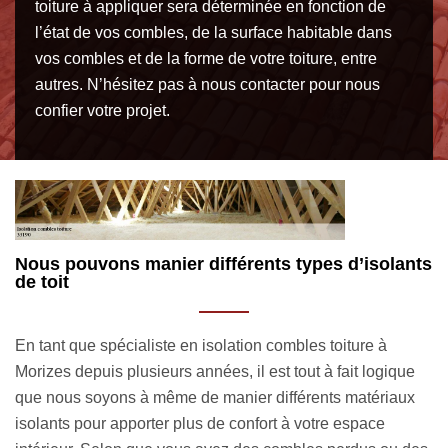
toiture à appliquer sera déterminée en fonction de
l’état de vos combles, de la surface habitable dans
vos combles et de la forme de votre toiture, entre
autres. N’hésitez pas à nous contacter pour nous
confier votre projet.
ts
Vos avantages à engager l’artisan isolation
P
combles toiture MM Rénovation toiture 33
s
t
MM Rénovation toiture 33 est un couvreur isolation
E
combles toiture à Morizes qui est en activité depuis de
t
nombreuses années. Nous pouvons à la fois nous mettre
la
aux services des particuliers, des entreprises, des
d