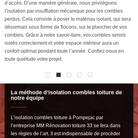
tr
votre maison bénéficie d’un confort optimal en dépit de la
l’
saison qui passe. Ayant des qualifications solides, le
ra
is
couvreur isolation combles toiture MM Rénovation toiture
au
33 maîtrise à la perfection chaque technique d’isolation de
su
combles et de toiture. Vous pouvez entièrement vous fier à
co
notre expertise, que vous soyez particulier ou
professionnel.
La méthode d’isolation combles toiture de
notre équipe
L’isolation combles toiture à Pompejac par
l’entreprise MM Rénovation toiture 33 se fera dans
les règles de l’art. Il est indispensable de procéder