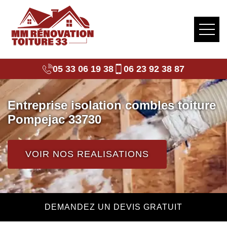
05 33 06 19 38
06 23 92 38 87
Entreprise isolation combles toiture
Pompejac 33730
VOIR NOS REALISATIONS
DEMANDEZ UN DEVIS GRATUIT