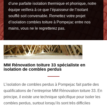
d’une parfaite isolation thermique et phonique, notre
équipe veillera à ce que l’épaisseur de l’isolant
soufflé soit convenable. Remettez votre projet
d’isolation combles toiture à Pompejac entre nos
mains, vous ne le regretterez pas.
Isolation combles toiture à Pompejac 33730
I
R
Intervenant exclusivement dans le domaine de la
V
couverture, l’entreprise MM Rénovation toiture 33 met à
En
h
votre profit son savoir-faire en matière d’isolation combles
s
co
toiture à Pompejac 33730. Il est important d’instaurer une
l’
bonne isolation pour votre toiture afin que l’intérieur de