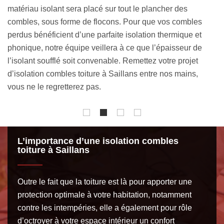
i
ouate de cellulose, la laine de mouton, la fibre de bois et
d
plus encore. Afin que nous puissions orienter vos choix,
f
n’hésitez pas à nous communiquer le montant de votre
d
budget. Confiez-nous sereinement votre projet.
a
v
L’importance d’une isolation combles
toiture à Saillans
Outre le fait que la toiture est là pour apporter une
protection optimale à votre habitation, notamment
contre les intempéries, elle a également pour rôle
d’octroyer à votre espace intérieur un confort