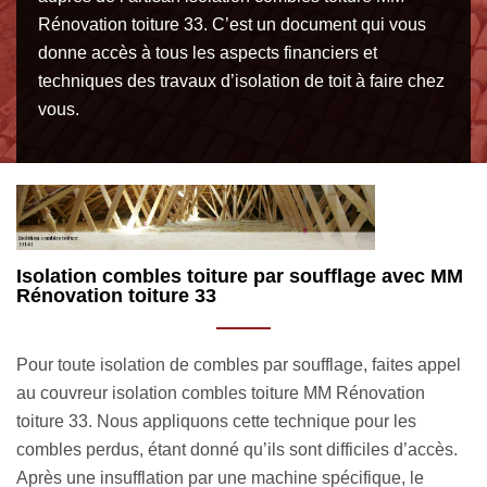
Rénovation toiture 33. C’est un document qui vous
donne accès à tous les aspects financiers et
techniques des travaux d’isolation de toit à faire chez
vous.
MM
La laine naturelle pour isoler vos combles
t
Pour isoler vos combles ou encore votre toiture, le
el
R
couvreur isolation combles toiture MM Rénovation toiture
a
33 peut utiliser de la laine naturelle. C’est un matériau
a
isolant très efficace pour apporter un confort thermique et
s.
u
acoustique à votre habitation. Vous aurez le choix entre la
m
laine de coton, le liège expansé, la laine de chanvre, la