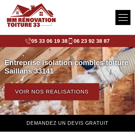
05 33 06 19 38
06 23 92 38 87
Entreprise isolation combles toiture
Saillans 33141
VOIR NOS REALISATIONS
DEMANDEZ UN DEVIS GRATUIT