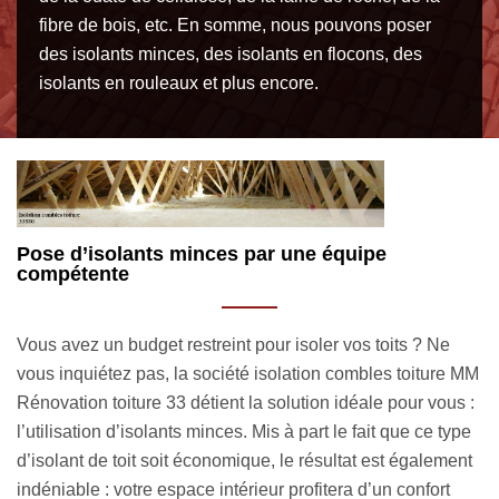
fibre de bois, etc. En somme, nous pouvons poser
des isolants minces, des isolants en flocons, des
isolants en rouleaux et plus encore.
Vos avantages à engager l’artisan isolation
V
combles toiture MM Rénovation toiture 33
a
MM Rénovation toiture 33 est un couvreur isolation
Dé
MM
combles toiture à Saint Caprais De Bordeaux qui est en
de
 :
activité depuis de nombreuses années. Nous pouvons à la
C
e
fois nous mettre aux services des particuliers, des
re
t
entreprises, des collectivités, des associations, des écoles
Su
et plus encore. Ce qui démarque notre établissement, c’est
sa