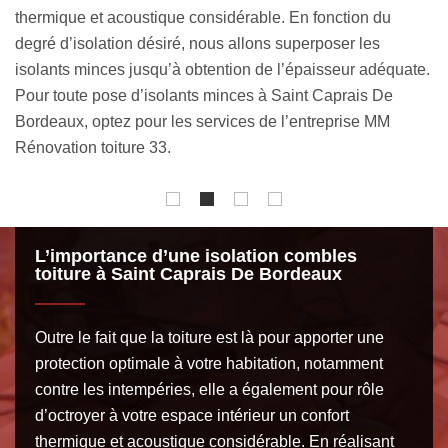
notre savoir-faire, notre expertise et notre
no
professionnalisme. L’artisan isolation combles toiture MM
to
e.
Rénovation toiture 33 est un professionnel qui se met à
No
l’écoute des clients et qui fournit des prestations de qualité.
Tr
Nos conseils sont gratuits si vous avez besoin d’un
tr
accompagnement personnalisé de la part de notre équipe.
L’importance d’une isolation combles
toiture à Saint Caprais De Bordeaux
Outre le fait que la toiture est là pour apporter une
protection optimale à votre habitation, notamment
contre les intempéries, elle a également pour rôle
d’octroyer à votre espace intérieur un confort
thermique et acoustique considérable. En réalisant