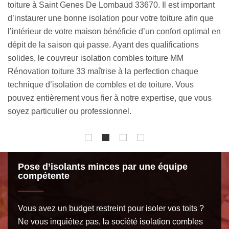
nt
spécifiques en couverture, ils détiennent une parfaite
ue
maîtrise de toutes les techniques d’isolation de toiture et de
l en
combles. Que vous ayez des combles perdus ou des
combles aménageables, nos experts sauront appliquer la
méthode la plus appropriée. Il en est de même, que vous
ayez une toiture arrondie ou une toiture plate. Afin de
mener à bien les travaux, nous avons des équipements
s
efficaces et à la pointe de la technologie.
Pose d’isolants minces par une équipe
compétente
Vous avez un budget restreint pour isoler vos toits ?
Ne vous inquiétez pas, la société isolation combles