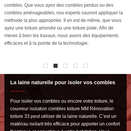
ou une isolation par l’extérieur de votre toiture. La
l’
a
technique d’isolation combles toiture à appliquer sera
dé
déterminée en fonction de l’état de vos combles, de la
so
surface habitable dans vos combles et de la forme de votre
Ré
toiture, entre autres. N’hésitez pas à nous contacter pour
te
nous confier votre projet.
po
so
La laine naturelle pour isoler vos combles
Pour isoler vos combles ou encore votre toiture, le
couvreur isolation combles toiture MM Rénovation
toiture 33 peut utiliser de la laine naturelle. C’est un
matériau isolant très efficace pour apporter un confort