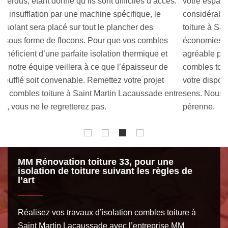
.
votre espace intérieur un confort thermique et acoustique
Co
considérable. En réalisant des travaux d’isolation combles
MM
toiture à Saint Martin Lacaussade, vous pourrez faire des
t
économies d’énergie et vivre dans une température
le
agréable pendant toute l’année. Le couvreur isolation
no
combles toiture MM Rénovation toiture 33 peut se mettre à
m
votre disposition si vous avez un projet allant dans ce
de
tre
sens. Nous garantissons un ouvrage performant et
pr
pérenne.
co
MM Rénovation toiture 33, pour une
isolation de toiture suivant les règles de
l’art
Réalisez vos travaux d’isolation combles toiture à
Saint Martin Lacaussade avec l’entreprise MM