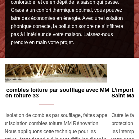
confortable, et ce en dépit de la saison qui passe.
Grâce à un confort thermique optimal, vous pouvez
faire des économies en énergie. Avec une isolation
phonique correcte, la pollution sonore ne s’infiltrera
pas à l’intérieur de votre maison. Laissez-nous
prendre en main votre projet.
M
L’importance d’une isolation combles toiture à
C
Saint Martin Lacaussade
t
l
Outre le fait que la toiture est là pour apporter une
Av
protection optimale à votre habitation, notamment contre
is
les intempéries, elle a également pour rôle d’octroyer à
ra