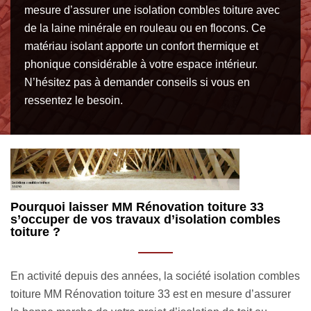
mesure d’assurer une isolation combles toiture avec
de la laine minérale en rouleau ou en flocons. Ce
matériau isolant apporte un confort thermique et
phonique considérable à votre espace intérieur.
N’hésitez pas à demander conseils si vous en
ressentez le besoin.
L’importance d’une isolation combles toiture à
M
Saint Sulpice Et Cameyrac
i
Outre le fait que la toiture est là pour apporter une
L’
es
protection optimale à votre habitation, notamment contre
Ca
r
les intempéries, elle a également pour rôle d’octroyer à
Ré