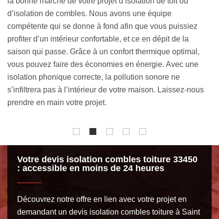
votre espace intérieur un confort thermique et acoustique
sp
considérable. En réalisant des travaux d’isolation combles
so
toiture à Saint Sulpice Et Cameyrac, vous pourrez faire des
pr
économies d’énergie et vivre dans une température
co
agréable pendant toute l’année. Le couvreur isolation
qu
combles toiture MM Rénovation toiture 33 peut se mettre à
de
votre disposition si vous avez un projet allant dans ce
se
sens. Nous garantissons un ouvrage performant et
co
pérenne.
to
Votre devis isolation combles toiture 33450
: accessible en moins de 24 heures
Découvrez notre offre en lien avec votre projet en
demandant un devis isolation combles toiture à Saint