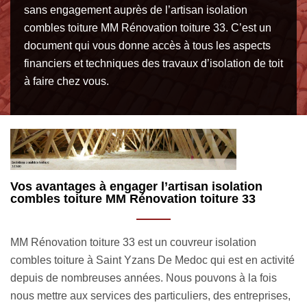
sans engagement auprès de l’artisan isolation
combles toiture MM Rénovation toiture 33. C’est un
document qui vous donne accès à tous les aspects
financiers et techniques des travaux d’isolation de toit
à faire chez vous.
Nous pouvons manier différents types d’isolants
P
de toit
c
En tant que spécialiste en isolation combles toiture à Saint
Vo
té
Yzans De Medoc depuis plusieurs années, il est tout à fait
vo
logique que nous soyons à même de manier différents
Ré
,
matériaux isolants pour apporter plus de confort à votre
l’