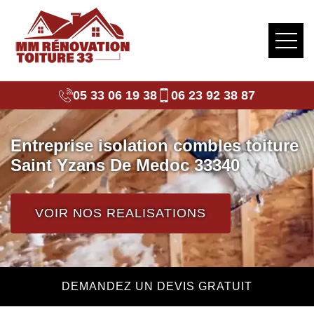
05 33 06 19 38
06 23 92 38 87
Entreprise isolation combles toiture
Saint Yzans De Medoc 33340
VOIR NOS REALISATIONS
DEMANDEZ UN DEVIS GRATUIT