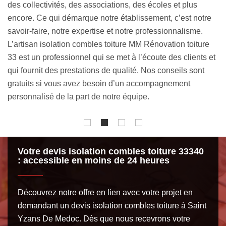
espace intérieur. Selon que vous ayez des combles perdus
d’
e
ou des combles aménagés, nos couvreurs sont en mesure
in
d’utiliser de la ouate de cellulose, de la laine de roche, de
th
la fibre de bois, etc. En somme, nous pouvons poser des
de
et
isolants minces, des isolants en flocons, des isolants en
is
rouleaux et plus encore.
P
Me
Ré
Votre devis isolation combles toiture 33340
: accessible en moins de 24 heures
Découvrez notre offre en lien avec votre projet en
demandant un devis isolation combles toiture à Saint
Yzans De Medoc. Dès que nous recevrons votre