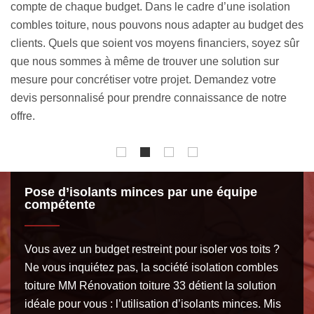
c
ouate de cellulose, la laine de mouton, la fibre de bois et
des
d’
plus encore. Afin que nous puissions orienter vos choix,
ûr
la
n’hésitez pas à nous communiquer le montant de votre
is
budget. Confiez-nous sereinement votre projet.
ro
Pose d’isolants minces par une équipe
compétente
Vous avez un budget restreint pour isoler vos toits ?
Ne vous inquiétez pas, la société isolation combles
toiture MM Rénovation toiture 33 détient la solution
idéale pour vous : l’utilisation d’isolants minces. Mis