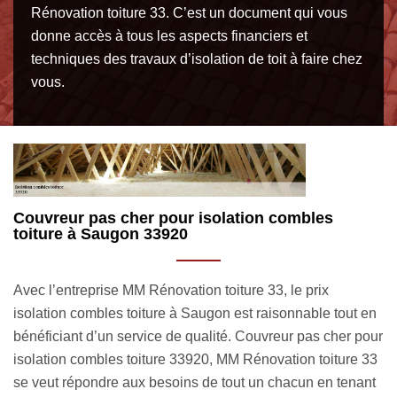
Rénovation toiture 33. C’est un document qui vous
donne accès à tous les aspects financiers et
techniques des travaux d’isolation de toit à faire chez
vous.
La laine naturelle pour isoler vos combles
N
d
Pour isoler vos combles ou encore votre toiture, le
En
couvreur isolation combles toiture MM Rénovation toiture
n
Sa
33 peut utiliser de la laine naturelle. C’est un matériau
ur
q
isolant très efficace pour apporter un confort thermique et
33
is
acoustique à votre habitation. Vous aurez le choix entre la
t
in
laine de coton, le liège expansé, la laine de chanvre, la