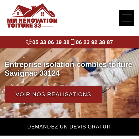
05 33 06 19 38
06 23 92 38 87
Entreprise isolation combles toiture
Savignac 33124
VOIR NOS REALISATIONS
DEMANDEZ UN DEVIS GRATUIT