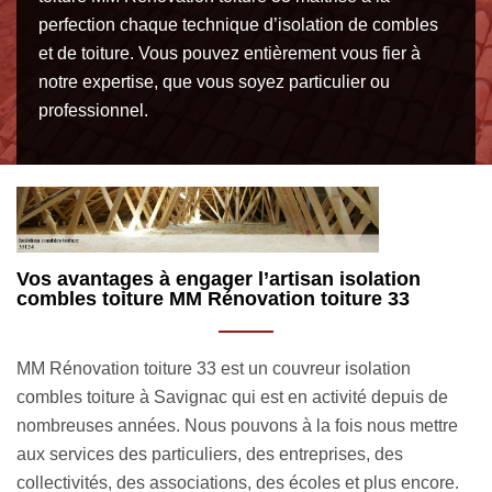
perfection chaque technique d’isolation de combles
et de toiture. Vous pouvez entièrement vous fier à
notre expertise, que vous soyez particulier ou
professionnel.
Nous pouvons manier différents types d’isolants
I
de toit
R
En tant que spécialiste en isolation combles toiture à
P
Savignac depuis plusieurs années, il est tout à fait logique
a
e
que nous soyons à même de manier différents matériaux
t
isolants pour apporter plus de confort à votre espace
c
.
intérieur. Selon que vous ayez des combles perdus ou des
A