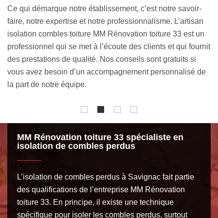
combles aménagés, nos couvreurs sont en mesure
m
n
d’utiliser de la ouate de cellulose, de la laine de roche, de
c
n
la fibre de bois, etc. En somme, nous pouvons poser des
p
nit
isolants minces, des isolants en flocons, des isolants en
p
rouleaux et plus encore.
l
de
d
v
MM Rénovation toiture 33 spécialiste en
isolation de combles perdus
L’isolation de combles perdus à Savignac fait partie
des qualifications de l’entreprise MM Rénovation
toiture 33. En principe, il existe une technique
spécifique pour isoler les combles perdus, surtout