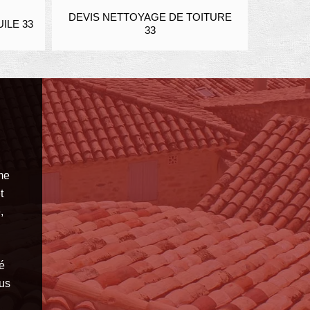
DEVIS NETTOYAGE DE TOITURE
ENDUIT ET RA
33
PIE
me
t
,
é
ous