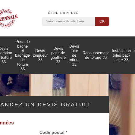
ÊTRE RAPPELÉ
Pose de
bâche
Devis
Devis
Devis
et
Devis
fuite
Installation
paration
pose de
Rehaussement
bâchage
zingueur
de
toles bac-
 toiture
gouttière
de toiture 33
de
33
toiture
acier 33
33
33
toiture
33
33
ANDEZ UN DEVIS GRATUIT
onnées
Code postal *