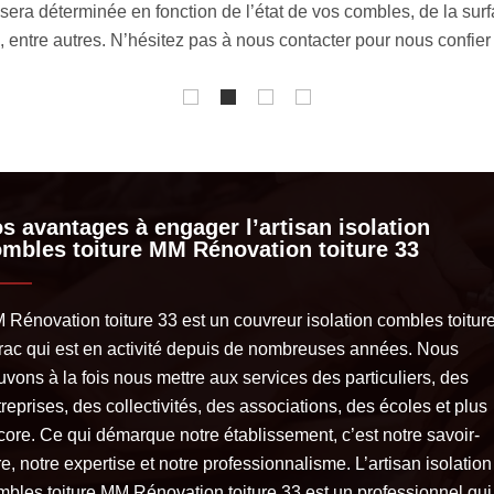
ture 33240 sur mesure, détaillé et personnalisé. Normalement, 
la date prévue pour le début des travaux ainsi que la duré
s avantages à engager l’artisan isolation
mbles toiture MM Rénovation toiture 33
 Rénovation toiture 33 est un couvreur isolation combles toitur
rac qui est en activité depuis de nombreuses années. Nous
vons à la fois nous mettre aux services des particuliers, des
reprises, des collectivités, des associations, des écoles et plus
core. Ce qui démarque notre établissement, c’est notre savoir-
re, notre expertise et notre professionnalisme. L’artisan isolation
mbles toiture MM Rénovation toiture 33 est un professionnel qui