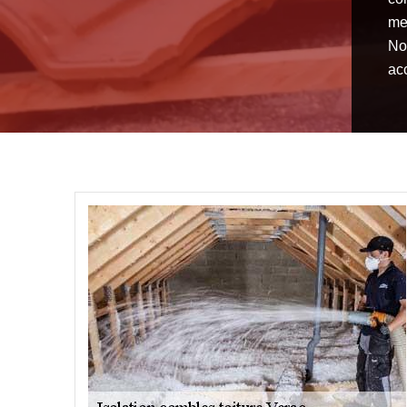
met
No
ac