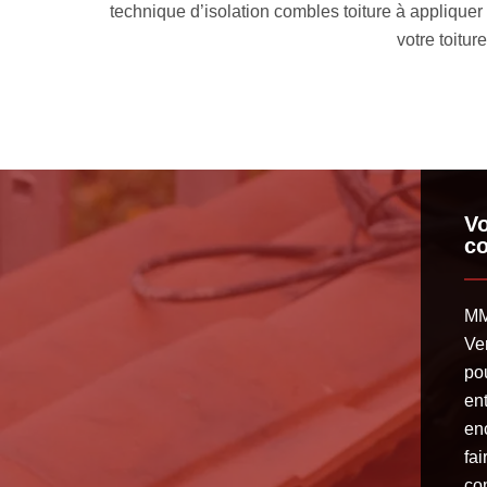
mbles et de la forme de
dresser un devis isolation combles toi
Vo
co
MM
Ve
pou
ent
en
fai
co