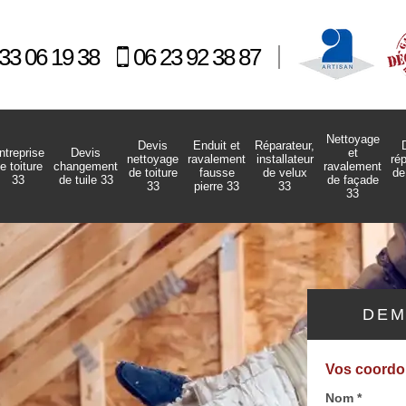
33 06 19 38
06 23 92 38 87
Nettoyage
Devis
Enduit et
Réparateur,
ntreprise
Devis
et
nettoyage
ravalement
installateur
ré
e toiture
changement
ravalement
de toiture
fausse
de velux
de
33
de tuile 33
de façade
33
pierre 33
33
33
DEM
Vos coord
Nom *