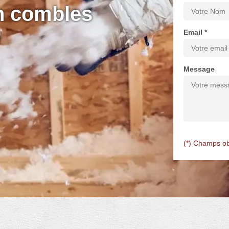
on combles
0
Email *
Message
(*) Champs ob