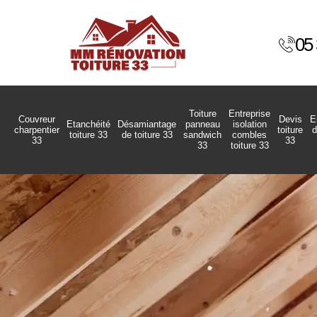
05 
Toiture
Entreprise
Couvreur
Devis
E
Etanchéité
Désamiantage
panneau
isolation
charpentier
toiture
d
toiture 33
de toiture 33
sandwich
combles
33
33
33
toiture 33