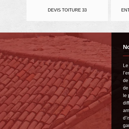
DEVIS TOITURE 33
ENTREPRIS
No
Le 
l’e
de 
de 
le 
dif
am
d’
gar